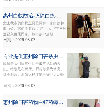
惠州白蚁防治-灭除白蚁-防白蚁公司认准卫城资质企业
危害我市的白蚁主要是两种：家白蚁和
散白蚁。它们主要通过“爬、飞、带”三种
途径入侵居民家。散白蚁肆虐期···
日期：2026-08-07
专业提供惠州除四害杀虫公司
蟑螂是我们日常生活中最常见到的害
虫。特别是在餐厅、厨房等最为常见。
烦不胜烦。那怎么样才能更好地灭治蟑
···
日期：2026-08-07
惠州除四害药物白蚁药蟑螂药老鼠药批发零售